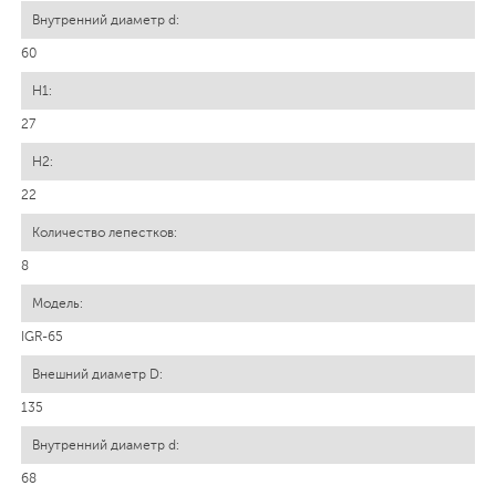
60
27
22
8
IGR-65
135
68