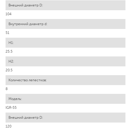
104
51
25.5
20.5
8
IGR-55
120