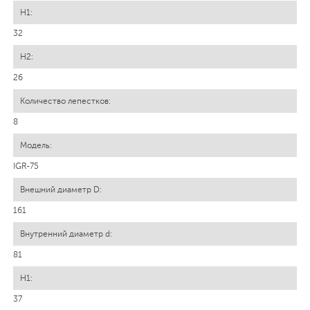
32
26
8
IGR-75
161
81
37