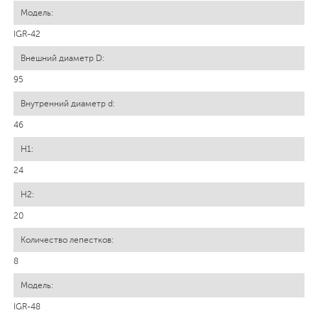
IGR-42
95
46
24
20
8
IGR-48