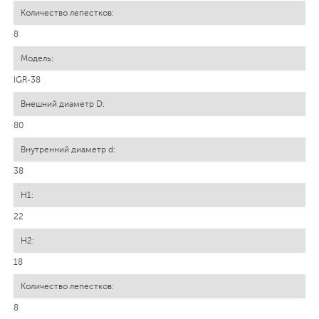
8
IGR-38
80
38
22
18
8