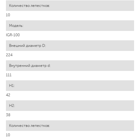
10
IGR-100
224
111
42
38
10