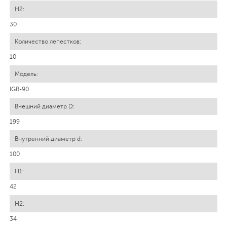
30
10
IGR-90
199
100
42
34