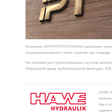
поршнев
насосы д
к заказу
Компания «ИНТЕРПРОМТЕХНИКА» выполняет компле
кондиционирования в таких отраслях как: пищева
Мы комплектуем трубопроводные системы запорно
(Муромский завод трубопроводной арматуры), KS
Перенос
HAWE Hy
гидрост
мобильн
бар и к
надежно