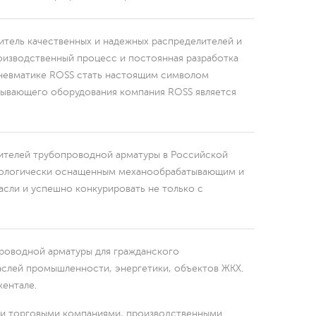
итель качественных и надежных распределителей и
оизводственный процесс и постоянная разработка
невматике ROSS стать настоящим символом
тывающего оборудования компания ROSS является
ителей трубопроводной арматуры в Российской
хнологически оснащенным механообрабатывающим и
асли и успешно конкурировать не только с
роводной арматуры для гражданского
аслей промышленности, энергетики, объектов ЖКХ.
кентале.
ыми торговыми компаниями, производственными