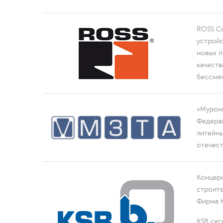
КА-Т дл
ROSS Co
гайкове
устройс
новых п
качеств
бессме
ЛУЧШЕЕ ПРЕДЛОЖЕНИЕ НА ГОТО
СТАНЦИЮ СО СКЛАДА В САНКТ-ПЕ
«Муромс
Федерац
литейны
Гидравл
отечест
и
Концерн
строите
Фирма K
пневмат
KSB сег