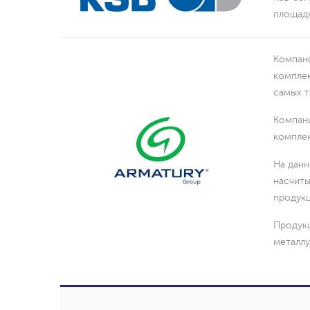
площадк
системы
Компани
комплек
НАСОСЫ, ГИДРОСТАНЦИИ, КЛАПА
самых т
ДРОССЕЛИ, ЭЛЕКТРОНИКА
Компани
комплек
На данн
Ручные
насчиты
продукц
плоскоп
Продукц
металлу
распред