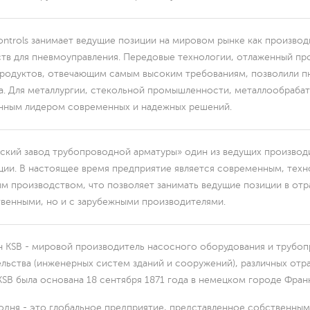
я
ntrols занимает ведущие позиции на мировом рынке как производ
ртов.
тв для пневмоуправления. Передовые технологии, отлаженный пр
родуктов, отвечающим самым высоким требованиям, позволили п
а. Для металлургии, стекольной промышленности, металлообраба
нным лидером современных и надежных решений.
ВУЮ ГИДРАВЛИЧЕСКУЮ
ТЕРБУРГЕ.
КАТАЛОГ
.
кий завод трубопроводной арматуры» один из ведущих производ
ии. В настоящее время предприятие является современным, те
м производством, что позволяет занимать ведущие позиции в отр
ические
венными, но и с зарубежными производителями.
 KSB - мировой производитель насосного оборудования и трубоп
льства (инженерных систем зданий и сооружений), различных отр
SB была основана 18 сентября 1871 года в немецком городе Фран
ические
одня - это глобальное предприятие, представленное собственн