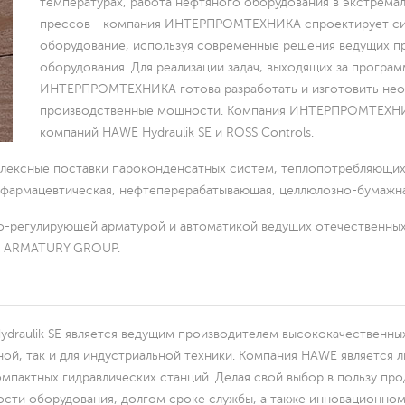
температурах, работа нефтяного оборудования в экстремаль
ые
прессов - компания ИНТЕРПРОМТЕХНИКА спроектирует си
оборудование, используя современные решения ведущих п
оборудования. Для реализации задач, выходящих за програ
оступны
ИНТЕРПРОМТЕХНИКА готова разработать и изготовить необ
производственные мощности. Компания ИНТЕРПРОМТЕХНИ
компаний HAWE Hydraulik SE и ROSS Controls.
ксные поставки пароконденсатных систем, теплопотребляющих у
я, фармацевтическая, нефтеперерабатывающая, целлюлозно-бумаж
-регулирующей арматурой и автоматикой ведущих отечественных
B, ARMATURY GROUP.
ная
draulik SE является ведущим производителем высококачественных
анция
ой, так и для индустриальной техники. Компания HAWE является 
омпактных гидравлических станций. Делая свой выбор в пользу пр
сти оборудования, долгом сроке службы, а также инновационном 