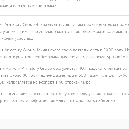
ами и сервисными центрами.
я Armatury Group Чехия является ведущим производителем пром
тующих к ним. Незаменимое место в предлагаемом ассортименте 
НЫ, РАСПРЕДЕЛИТЕЛИ,
яжелых условиях.
я Armatury Group Чехия начала свою деятельность в 2000 году. 
т сертификатов, необходимых для производства арматуры любой
ый момент Armatury Group обслуживает 40% чешского рынка про
вает около 80 тысяч единиц арматуры и 500 тысяч позиций труб
ии направляется на экспорт в 60 странах мира.
оворотные
ия компании чаще всего используется в следующих отраслях: тепл
ргия, газовая и нефтяная промышленность, водоснабжение.
елители