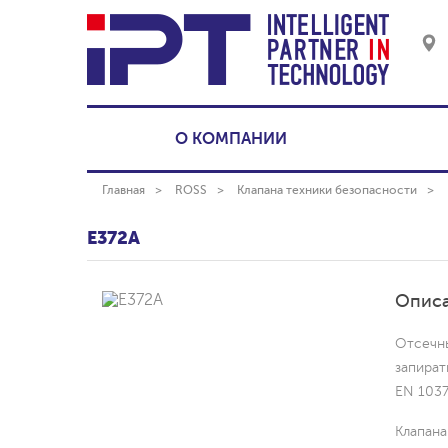
О КОМПАНИИ
Главная
ROSS
Клапана техники безопасности
E372A
Описа
Отсечны
запират
EN 1037
Клапана