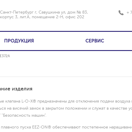
Санкт-Петербург г, Савушкина ул, дом № 83,
+ 
корпус 3, лит.А, помещение 2-Н, офис 202
ПРОДУКЦИЯ
СЕРВИС
E372A
ние изделия
е клапана L-O-X® предназначены для отключения подачи воздуха и
ься на висячий замок в закрытом положении и служат в качестве у
 “Безопасность машин”.
 плавного пуска EEZ-ON® обеспечивают постепенное наращивание