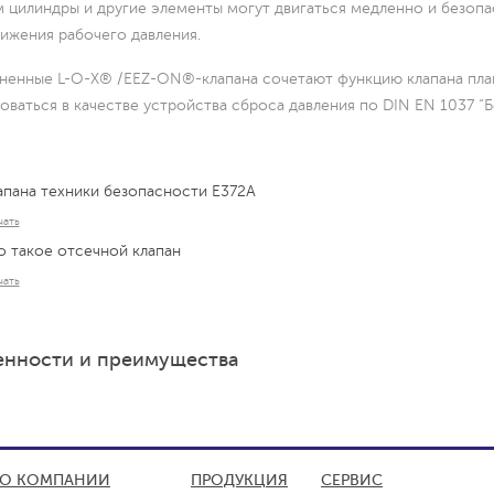
 цилиндры и другие элементы могут двигаться медленно и безоп
ижения рабочего давления.
енные L-O-X® /EEZ-ON®-клапана сочетают функцию клапана плавн
оваться в качестве устройства сброса давления по DIN EN 1037 “
апана техники безопасности E372A
чать
о такое отсечной клапан
чать
нности и преимущества
О КОМПАНИИ
ПРОДУКЦИЯ
СЕРВИС