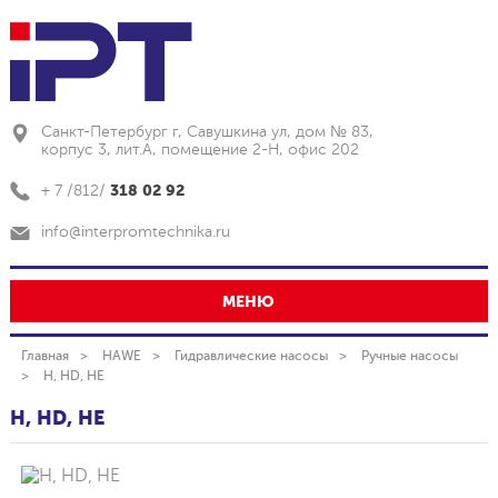
Санкт-Петербург г, Савушкина ул, дом № 83,
корпус 3, лит.А, помещение 2-Н, офис 202
318 02 92
+ 7 /812/
info@interpromtechnika.ru
МЕНЮ
Главная
HAWE
Гидравлические насосы
Ручные насосы
H, HD, HE
H, HD, HE